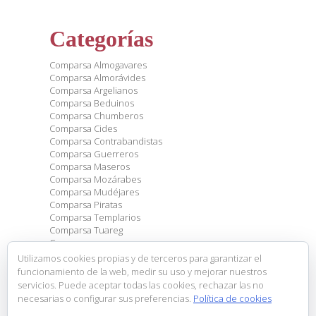
Categorías
Comparsa Almogavares
Comparsa Almorávides
Comparsa Argelianos
Comparsa Beduinos
Comparsa Chumberos
Comparsa Cides
Comparsa Contrabandistas
Comparsa Guerreros
Comparsa Maseros
Comparsa Mozárabes
Comparsa Mudéjares
Comparsa Piratas
Comparsa Templarios
Comparsa Tuareg
Comparsas
Eventos
Utilizamos cookies propias y de terceros para garantizar el
General
funcionamiento de la web, medir su uso y mejorar nuestros
Sin categoría
servicios. Puede aceptar todas las cookies, rechazar las no
necesarias o configurar sus preferencias.
Política de cookies
Entradas recientes