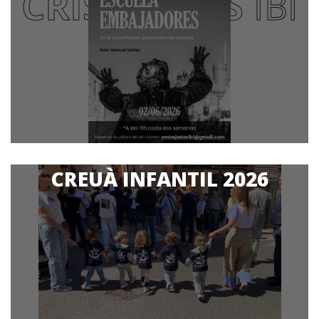
CRISTIANOS
IBI
¿Te gustaría ser Embajador?
Arranca la primera edición de la
Escuela de Embajadores en el Cas...
CREUÀ INFANTIL 2026
LEER MÁS