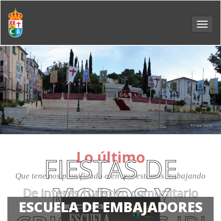
Toggl
navig
Lo último
FIESTAS DE
Que tenemos planificado o en que estamos trabajando
MOROS Y
De interés turístico comunitario
ESCUELA DE EMBAJADORES