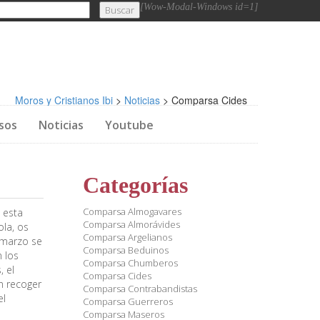
[Wow-Modal-Windows id=1]
Moros y Cristianos Ibi
>
Noticias
>
Comparsa Cides
sos
Noticias
Youtube
Categorías
Comparsa Almogavares
 esta
Comparsa Almorávides
la, os
Comparsa Argelianos
 marzo se
Comparsa Beduinos
 los
Comparsa Chumberos
, el
Comparsa Cides
n recoger
Comparsa Contrabandistas
el
Comparsa Guerreros
Comparsa Maseros