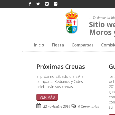
-- Te damos la bi
Sitio w
Moros y
Inicio
Fiesta
Comparsas
Comisi
Próximas Creuas
Gu
El próximo sábado día 29 la
Ibi
comparsa Beduinos y Cides
del
celebrarán sus creuas...
201
gua
com
VER MÁS
com
22 noviembre 2014
0 Comentarios
su l