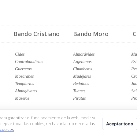
Bando Cristiano
Bando Moro
C
Cides
Almorávides
Mus
Contrabandistas
Argelianos
Est
Guerreros
Chumberos
Reg
Mozárabes
Mudéjares
Cró
Templarios
Beduinos
Jun
Almogávares
Tuareg
Sal
Maseros
Piratas
Pro
para garantizar el funcionamiento de la web, medir su
ceptar todas las cookies, rechazar las no necesarias
Aceptar todo
 cookies