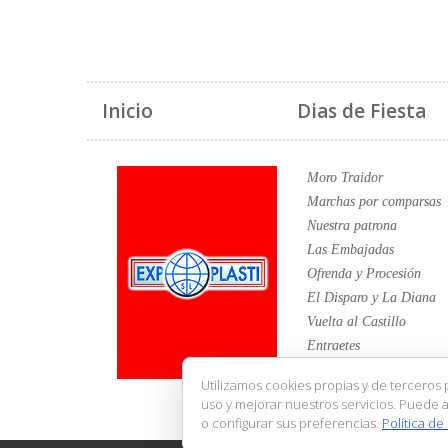
Inicio
Dias de Fiesta
Moro Traidor
Marchas por comparsas
Nuestra patrona
Las Embajadas
Ofrenda y Procesión
El Disparo y La Diana
Vuelta al Castillo
Entraetes
Exaltación
Utilizamos cookies propias y de terceros 
Entrada
uso y mejorar nuestros servicios. Puede a
Avis
o configurar sus preferencias.
Política de