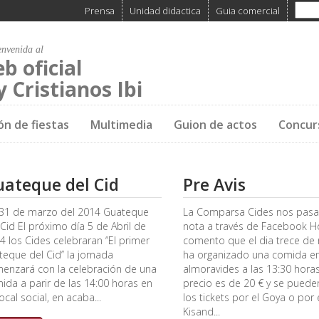
Prensa
Unidad didactica
Guia comercial
envenida al
eb oficial
 Cristianos Ibi
ón de fiestas
Multimedia
Guion de actos
Concur
ateque del Cid
Pre Avis
, 31 de marzo del 2014 Guateque
La Comparsa Cides nos pasa
 Cid El próximo día 5 de Abril de
nota a través de Facebook Ho
4 los Cides celebraran ‘’El primer
comento que el dia trece de
teque del Cid’’ la jornada
ha organizado una comida en
enzará con la celebración de una
almoravides a las 13:30 horas
ida a parir de las 14:00 horas en
precio es de 20 € y se puede
ocal social, en acaba...
los tickets por el Goya o por 
Kisand...