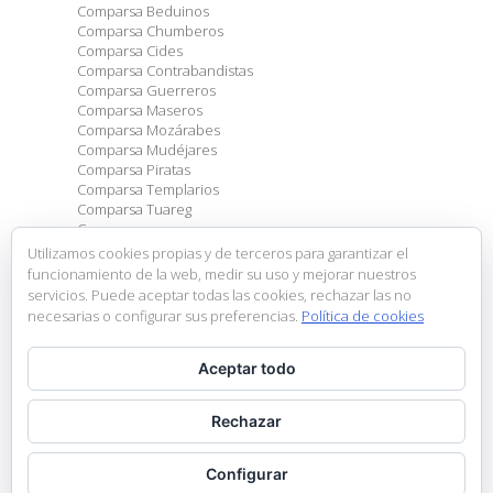
Comparsa Beduinos
Comparsa Chumberos
Comparsa Cides
Comparsa Contrabandistas
Comparsa Guerreros
Comparsa Maseros
Comparsa Mozárabes
Comparsa Mudéjares
Comparsa Piratas
Comparsa Templarios
Comparsa Tuareg
Comparsas
Eventos
Utilizamos cookies propias y de terceros para garantizar el
General
funcionamiento de la web, medir su uso y mejorar nuestros
Sin categoría
servicios. Puede aceptar todas las cookies, rechazar las no
necesarias o configurar sus preferencias.
Política de cookies
Entradas recientes
Aceptar todo
Escuela de Embajadores
Creuà Infantil 2026
Exposición fotográfica
Rechazar
Ganadores Concurso Dibujo Infantil
Nueva Junta Directiva
Configurar