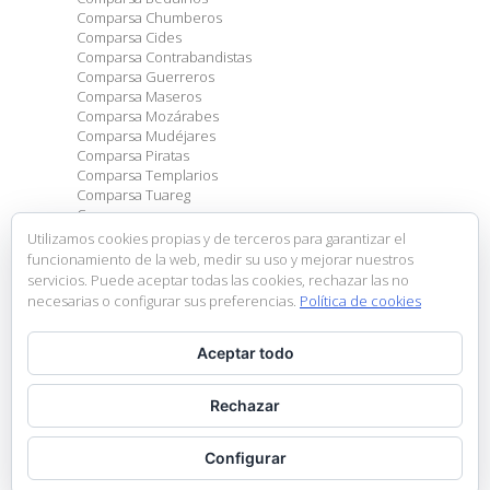
Comparsa Chumberos
Comparsa Cides
Comparsa Contrabandistas
Comparsa Guerreros
Comparsa Maseros
Comparsa Mozárabes
Comparsa Mudéjares
Comparsa Piratas
Comparsa Templarios
Comparsa Tuareg
Comparsas
Eventos
Utilizamos cookies propias y de terceros para garantizar el
General
funcionamiento de la web, medir su uso y mejorar nuestros
Sin categoría
servicios. Puede aceptar todas las cookies, rechazar las no
necesarias o configurar sus preferencias.
Política de cookies
Entradas recientes
Aceptar todo
Escuela de Embajadores
Creuà Infantil 2026
Exposición fotográfica
Rechazar
Ganadores Concurso Dibujo Infantil
Nueva Junta Directiva
Configurar