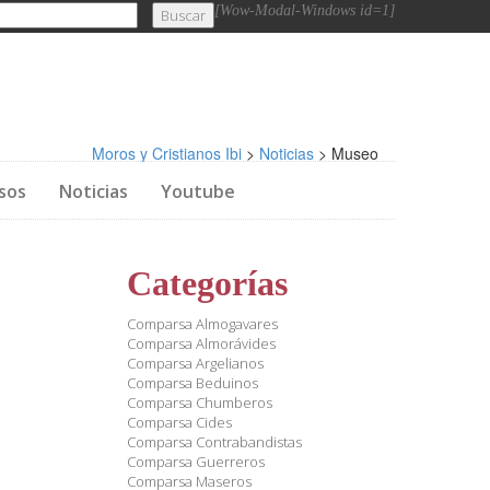
[Wow-Modal-Windows id=1]
Moros y Cristianos Ibi
>
Noticias
>
Museo
sos
Noticias
Youtube
Categorías
Comparsa Almogavares
Comparsa Almorávides
Comparsa Argelianos
Comparsa Beduinos
Comparsa Chumberos
Comparsa Cides
Comparsa Contrabandistas
Comparsa Guerreros
Comparsa Maseros