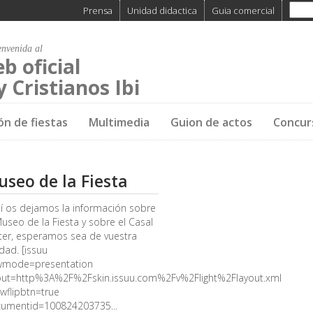
Prensa
Unidad didactica
Guia comercial
envenida al
eb oficial
 Cristianos Ibi
ón de fiestas
Multimedia
Guion de actos
Concur
seo de la Fiesta
í os dejamos la información sobre
Museo de la Fiesta y sobre el Casal
ter, esperamos sea de vuestra
idad. [issuu
wmode=presentation
out=http%3A%2F%2Fskin.issuu.com%2Fv%2Flight%2Flayout.xml
wflipbtn=true
umentid=100824203735...