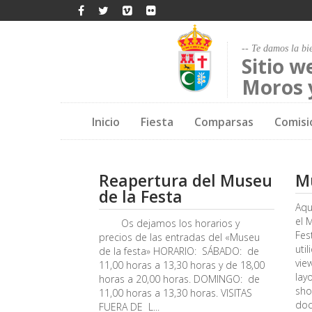
-- Te damos la bi
Sitio w
Moros y
Inicio
Fiesta
Comparsas
Comisi
Reapertura del Museu
Mu
de la Festa
Aqu
el 
Os dejamos los horarios y
Fes
precios de las entradas del «Museu
util
de la festa» HORARIO: SÁBADO: de
vie
11,00 horas a 13,30 horas y de 18,00
lay
horas a 20,00 horas. DOMINGO: de
sho
11,00 horas a 13,30 horas. VISITAS
doc
FUERA DE L...