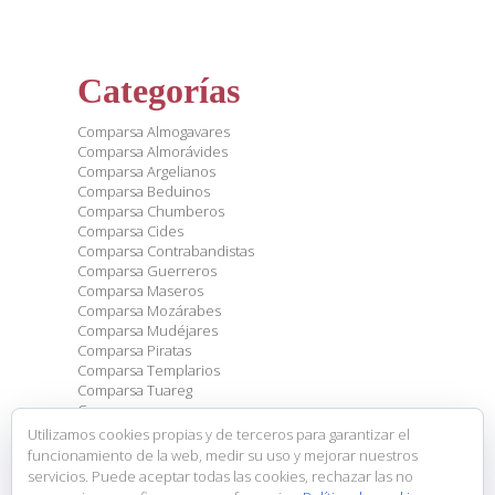
Categorías
Comparsa Almogavares
Comparsa Almorávides
Comparsa Argelianos
Comparsa Beduinos
Comparsa Chumberos
Comparsa Cides
Comparsa Contrabandistas
Comparsa Guerreros
Comparsa Maseros
Comparsa Mozárabes
Comparsa Mudéjares
Comparsa Piratas
Comparsa Templarios
Comparsa Tuareg
Comparsas
Eventos
Utilizamos cookies propias y de terceros para garantizar el
General
funcionamiento de la web, medir su uso y mejorar nuestros
Sin categoría
servicios. Puede aceptar todas las cookies, rechazar las no