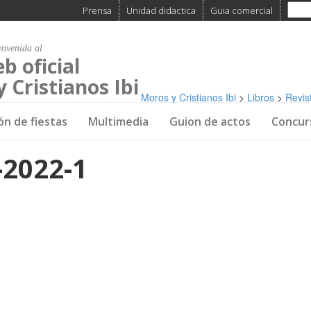
Prensa
Unidad didactica
Guia comercial
envenida al
eb oficial
 Cristianos Ibi
Moros y Cristianos Ibi
>
Libros
>
Revis
ón de fiestas
Multimedia
Guion de actos
Concur
2022-1