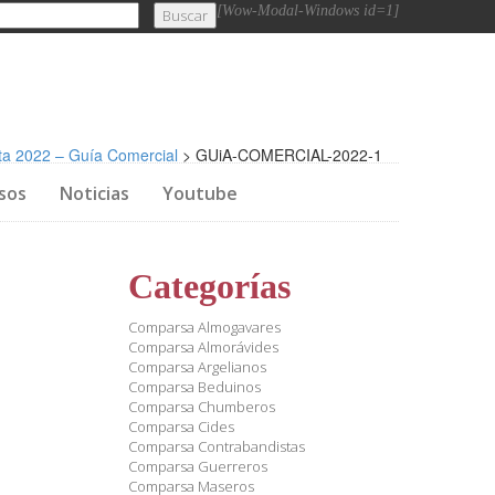
[Wow-Modal-Windows id=1]
ta 2022 – Guía Comercial
>
GUiA-COMERCIAL-2022-1
sos
Noticias
Youtube
Categorías
Comparsa Almogavares
Comparsa Almorávides
Comparsa Argelianos
Comparsa Beduinos
Comparsa Chumberos
Comparsa Cides
Comparsa Contrabandistas
Comparsa Guerreros
Comparsa Maseros