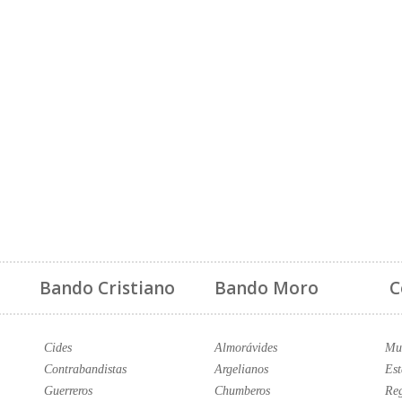
Bando Cristiano
Bando Moro
C
Cides
Almorávides
Mus
Contrabandistas
Argelianos
Est
Guerreros
Chumberos
Reg