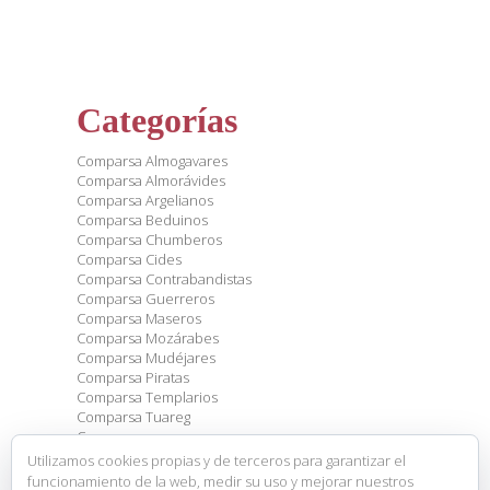
Categorías
Comparsa Almogavares
Comparsa Almorávides
Comparsa Argelianos
Comparsa Beduinos
Comparsa Chumberos
Comparsa Cides
Comparsa Contrabandistas
Comparsa Guerreros
Comparsa Maseros
Comparsa Mozárabes
Comparsa Mudéjares
Comparsa Piratas
Comparsa Templarios
Comparsa Tuareg
Comparsas
Eventos
Utilizamos cookies propias y de terceros para garantizar el
General
funcionamiento de la web, medir su uso y mejorar nuestros