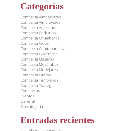
Categorías
Comparsa Almogavares
Comparsa Almorávides
Comparsa Argelianos
Comparsa Beduinos
Comparsa Chumberos
Comparsa Cides
Comparsa Contrabandistas
Comparsa Guerreros
Comparsa Maseros
Comparsa Mozárabes
Comparsa Mudéjares
Comparsa Piratas
Comparsa Templarios
Comparsa Tuareg
Comparsas
Eventos
General
Sin categoría
Entradas recientes
Escuela de Embajadores