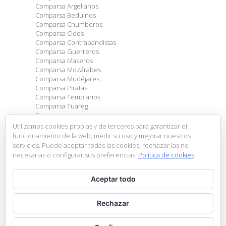
Comparsa Argelianos
Comparsa Beduinos
Comparsa Chumberos
Comparsa Cides
Comparsa Contrabandistas
Comparsa Guerreros
Comparsa Maseros
Comparsa Mozárabes
Comparsa Mudéjares
Comparsa Piratas
Comparsa Templarios
Comparsa Tuareg
Comparsas
Eventos
Utilizamos cookies propias y de terceros para garantizar el
General
funcionamiento de la web, medir su uso y mejorar nuestros
Sin categoría
servicios. Puede aceptar todas las cookies, rechazar las no
necesarias o configurar sus preferencias.
Política de cookies
Entradas recientes
Aceptar todo
Escuela de Embajadores
Creuà Infantil 2026
Exposición fotográfica
Rechazar
Ganadores Concurso Dibujo Infantil
Nueva Junta Directiva