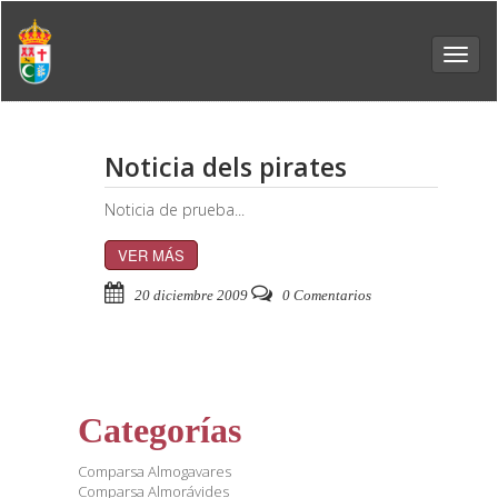
Toggl
navig
Noticia dels pirates
Noticia de prueba...
VER MÁS
20 diciembre 2009
0 Comentarios
Categorías
Comparsa Almogavares
Comparsa Almorávides