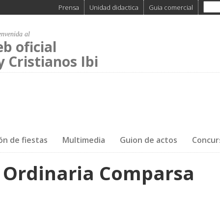
Prensa
Unidad didactica
Guia comercial
envenida al
eb oficial
 Cristianos Ibi
Moros y Cristianos Ibi
>
Noticias
>
Comparsa Guerreros
>
ón de fiestas
Multimedia
Guion de actos
Concur
 Ordinaria Comparsa