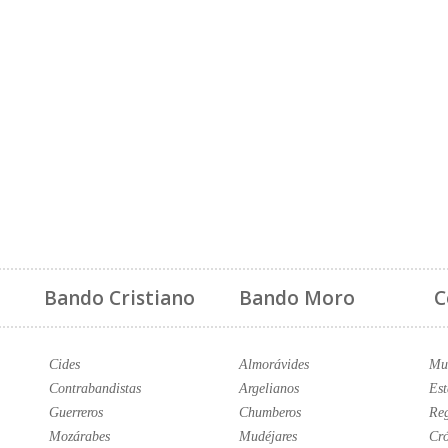
Bando Cristiano
Bando Moro
C
Cides
Almorávides
Mus
Contrabandistas
Argelianos
Est
Guerreros
Chumberos
Reg
Mozárabes
Mudéjares
Cró