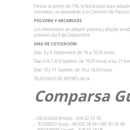
Fiestas al precio de 15€, la fecha tope para adquirir
sobrantes, se devolverán a la Comisión de Fiestas)
PÓLVORA Y ARCABUCES
Los interesados en adquirir polvora y alquilar arca
próximo dia 5 de Septiembre.
DIAS DE COTIZACIÓN:
Dias 3 y 4 Septiembre: de 16 a 18,30 horas
Dias 5-6-7-8-9 Septbre: de 19,30 horas a las 21 ho
Dias 10 y 11 Septbre. de 16 a 18,30 horas
TELÉFONOS DE INTERÉS de la
Comparsa Gu
– DELEGADO (Poldo) – 639 32 15 78
– TESORERO (Jose) – 96 555 28 43 / 697 81 02 66
– PRESIDENTE (Visent) – 628 44 18 08