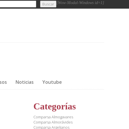
[Wow-Modal-Windows id=1]
Asamble General Ordinaria Comparsa Guerreros 2011
sos
Noticias
Youtube
Categorías
Comparsa Almogavares
Comparsa Almorávides
Comparsa Argelianos