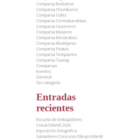
Comparsa Beduinos
Comparsa Chumberos
Comparsa Cides
Comparsa Contrabandistas
Comparsa Guerreros
Comparsa Maseros
Comparsa Mozárabes
Comparsa Mudéjares
Comparsa Piratas
Comparsa Templarios
Comparsa Tuareg
Comparsas
Eventos
General
Sin categoría
Entradas
recientes
Escuela de Embajadores
Creuà Infantil 2026
Exposición fotográfica
Ganadores Concurso Dibujo Infantil