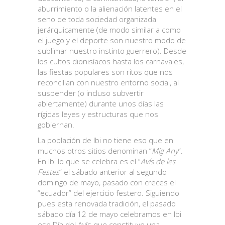
aburrimiento o la alienación latentes en el
seno de toda sociedad organizada
jerárquicamente (de modo similar a como
el juego y el deporte son nuestro modo de
sublimar nuestro instinto guerrero). Desde
los cultos dionisíacos hasta los carnavales,
las fiestas populares son ritos que nos
reconcilian con nuestro entorno social, al
suspender (o incluso subvertir
abiertamente) durante unos días las
rígidas leyes y estructuras que nos
gobiernan.
La población de Ibi no tiene eso que en
muchos otros sitios denominan “
Mig Any
”.
En Ibi lo que se celebra es el “
Avís de les
Festes
” el sábado anterior al segundo
domingo de mayo, pasado con creces el
“ecuador” del ejercicio festero. Siguiendo
pues esta renovada tradición, el pasado
sábado día 12 de mayo celebramos en Ibi
ese Día del Avís que constituye una