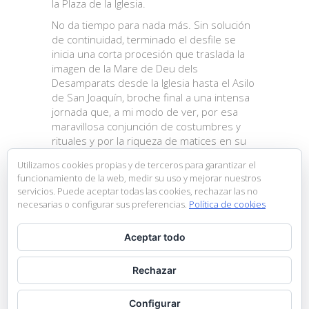
la Plaza de la Iglesia.
No da tiempo para nada más. Sin solución
de continuidad, terminado el desfile se
inicia una corta procesión que traslada la
imagen de la Mare de Deu dels
Desamparats desde la Iglesia hasta el Asilo
de San Joaquín, broche final a una intensa
jornada que, a mi modo de ver, por esa
maravillosa conjunción de costumbres y
rituales y por la riqueza de matices en su
ejecución, constituye una de las
Utilizamos cookies propias y de terceros para garantizar el
expresiones más importantes de nuestra
funcionamiento de la web, medir su uso y mejorar nuestros
cultura local; sincretismo entre lo profano y
servicios. Puede aceptar todas las cookies, rechazar las no
lo religioso producto de nuestra especial
necesarias o configurar sus preferencias.
Política de cookies
idiosincrasia.
José Vicente Verdú Gisbert
Aceptar todo
Cronista de la Comisión de Fiestas de
Moros y Cristianos de Ibi
Rechazar
Cronicas pasadas
Configurar